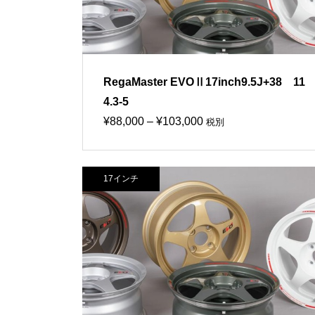
RegaMaster EVOⅡ17inch9.5J+38 11
4.3-5
価
¥
88,000
–
¥
103,000
税別
格
帯:
17インチ
¥88,000
–
¥103,000