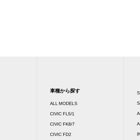
車種から探す
S
S
ALL MODELS
A
CIVIC FL5/1
A
CIVIC FK8/7
I
CIVIC FD2