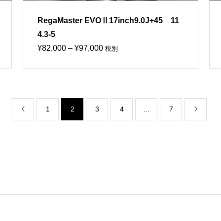
RegaMaster EVOⅡ17inch9.0J+45 11
4.3-5
価
¥
82,000
–
¥
97,000
税別
格
帯:
¥82,000
–
1
2
3
4
…
7


¥97,000