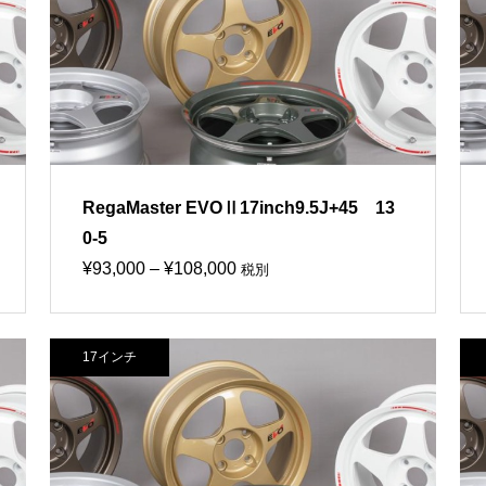
¥70,000
RegaMaster EVOⅡ17inch9.5J+45 13
0-5
価
¥
93,000
–
¥
108,000
税別
格
帯:
17インチ
¥93,000
–
¥108,000