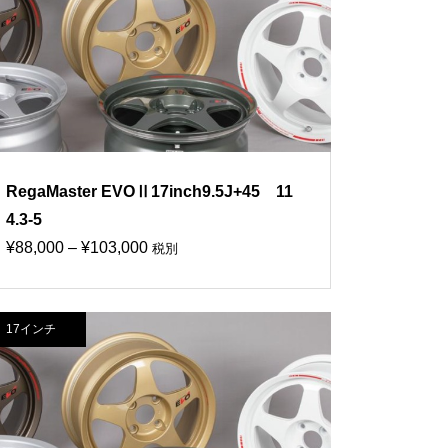
¥70,000
RegaMaster EVOⅡ17inch9.5J+45 11
4.3-5
価
¥
88,000
–
¥
103,000
税別
格
帯:
17インチ
¥88,000
–
¥103,000