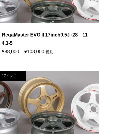
RegaMaster EVOⅡ17inch9.5J+28 11
4.3-5
価
¥
88,000
–
¥
103,000
税別
格
帯:
17インチ
¥88,000
–
¥103,000