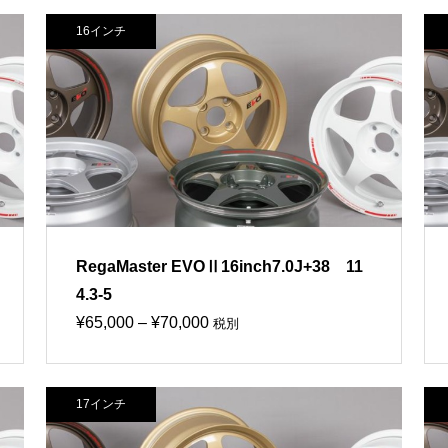
16インチ
RegaMaster EVOⅡ16inch7.0J+38 11
4.3-5
価
¥
65,000
–
¥
70,000
税別
格
帯:
17インチ
¥65,000
–