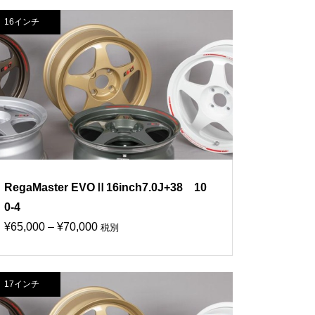
16インチ
RegaMaster EVOⅡ16inch7.0J+38 10
0-4
価
¥
65,000
–
¥
70,000
税別
格
帯:
17インチ
¥65,000
–