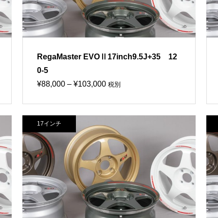
RegaMaster EVOⅡ17inch9.5J+35 12
0-5
価
¥
88,000
–
¥
103,000
税別
格
帯:
17インチ
¥88,000
–
¥103,000