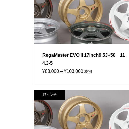
¥70,000
RegaMaster EVOⅡ17inch9.5J+50 11
4.3-5
価
¥
88,000
–
¥
103,000
税別
格
帯:
17インチ
¥88,000
–
¥103,000