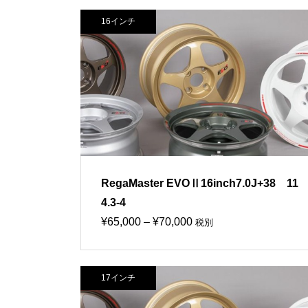
16インチ
RegaMaster EVOⅡ16inch7.0J+38 11
4.3-4
価
¥
65,000
–
¥
70,000
税別
格
帯:
17インチ
¥65,000
–