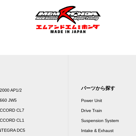
パーツから探す
2000 AP1/2
660 JW5
Power Unit
CCORD CL7
Drive Train
CCORD CL1
Suspension System
NTEGRA DC5
Intake & Exhaust