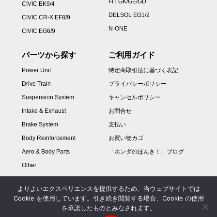
FIT GK/GE/GD
CIVIC EK9/4
DELSOL EG1/2
CIVIC CR-X EF8/9
N-ONE
CIVIC EG6/9
パーツから探す
ご利用ガイド
Power Unit
特定商取引法に基づく表記
Drive Train
プライバシーポリシー
Suspension System
キャンセルポリシー
Intake & Exhaust
お問合せ
Brake System
支払い
Body Reinforcement
お買い物カゴ
Aero & Body Parts
「ホンダのほんき！」ブログ
Other
よりよいエクスペリエンスを提供するため、当ウェブサイトでは
Cookie を使用しています。引き続き閲覧する場合、Cookie の使用
を承諾したものとみなされます。