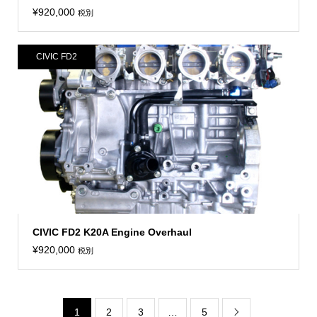
¥
920,000
税別
CIVIC FD2
CIVIC FD2 K20A Engine Overhaul
¥
920,000
税別
1
2
3
…
5
