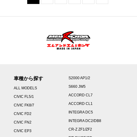
車種から探す
S2000 AP1/2
S660 JW5
ALL MODELS
ACCORD CL7
CIVIC FL5/1
ACCORD CL1
CIVIC FK8/7
INTEGRA DC5
CIVIC FD2
INTEGRA DC2/DB8
CIVIC FN2
CR-Z ZF1/ZF2
CIVIC EP3