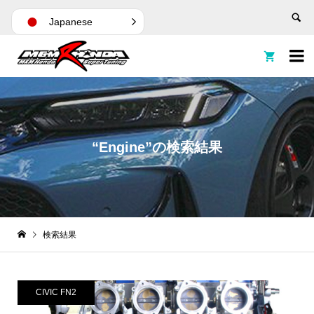
Japanese


“Engine”の検索結果
検索結果
CIVIC FN2