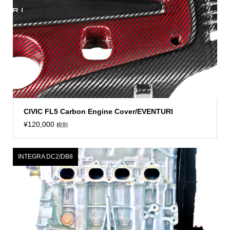
CIVIC FL5 Carbon Engine Cover/EVENTURI
¥
120,000
税別
INTEGRA DC2/DB8