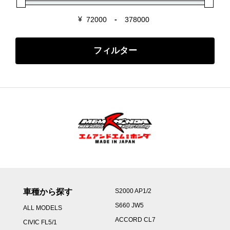
¥
-
Minimum Price
Maximum Price
フィルター
車種から探す
S2000 AP1/2
S660 JW5
ALL MODELS
ACCORD CL7
CIVIC FL5/1