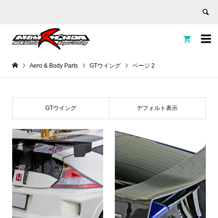


Aero & Body Parts
GTウイング
ページ 2
GTウイング
デフォルト表示