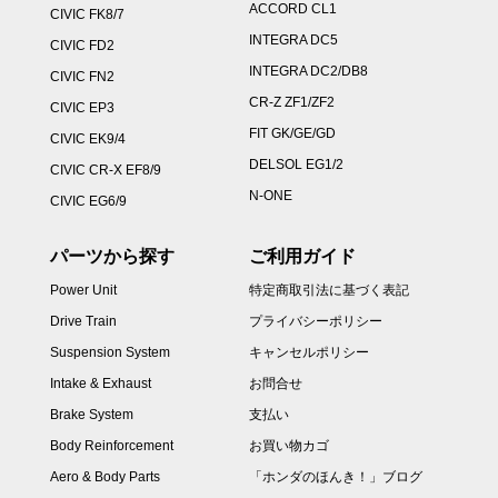
ACCORD CL1
CIVIC FK8/7
INTEGRA DC5
CIVIC FD2
INTEGRA DC2/DB8
CIVIC FN2
CR-Z ZF1/ZF2
CIVIC EP3
FIT GK/GE/GD
CIVIC EK9/4
DELSOL EG1/2
CIVIC CR-X EF8/9
N-ONE
CIVIC EG6/9
パーツから探す
ご利用ガイド
Power Unit
特定商取引法に基づく表記
Drive Train
プライバシーポリシー
Suspension System
キャンセルポリシー
Intake & Exhaust
お問合せ
Brake System
支払い
Body Reinforcement
お買い物カゴ
Aero & Body Parts
「ホンダのほんき！」ブログ