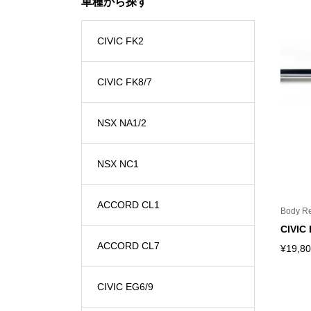
車種から探す
CIVIC FK2
CIVIC FK8/7
NSX NA1/2
NSX NC1
ACCORD CL1
Body Re
CIVIC 
ACCORD CL7
¥
19,8
CIVIC EG6/9