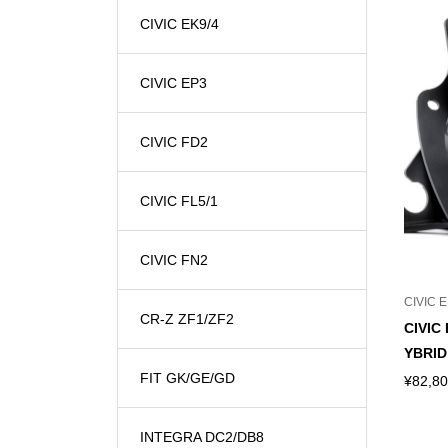
CIVIC EK9/4
CIVIC EP3
CIVIC FD2
CIVIC FL5/1
CIVIC FN2
CIVIC 
CR-Z ZF1/ZF2
CIVIC 
YBRID
FIT GK/GE/GD
¥
82,8
INTEGRA DC2/DB8