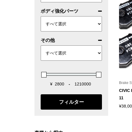
ボディ強化パーツ
その他
Brake S
¥
-
Minimum Price
Maximum Price
CIVIC 
11
フィルター
¥
38,0