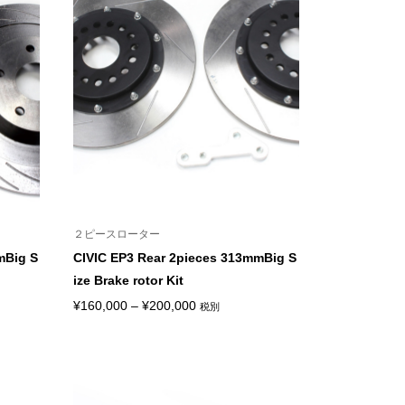
２ピースローター
mBig S
CIVIC EP3 Rear 2pieces 313mmBig S
ize Brake rotor Kit
価
¥
160,000
–
¥
200,000
税別
格
帯:
¥160,000
–