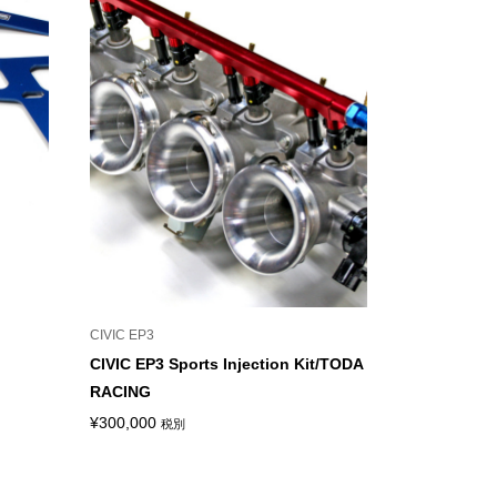
–
¥13,600
CIVIC EP3
CIVIC EP3 Sports Injection Kit/TODA
RACING
¥
300,000
税別