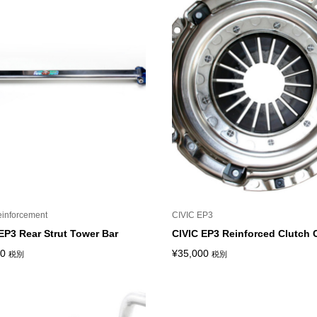
inforcement
CIVIC EP3
EP3 Rear Strut Tower Bar
CIVIC EP3 Reinforced Clutch 
00
¥
35,000
税別
税別