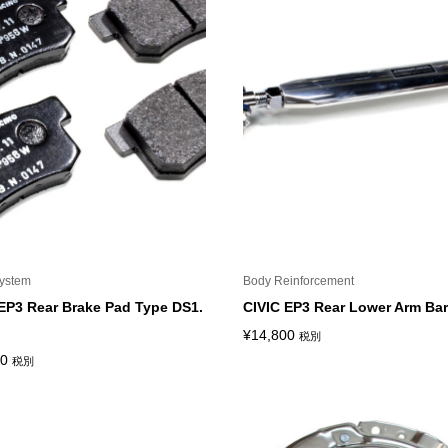
ystem
Body Reinforcement
EP3 Rear Brake Pad Type DS1.
CIVIC EP3 Rear Lower Arm Bar
¥
14,800
税別
00
税別