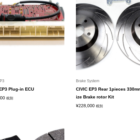
EP3
Brake System
EP3 Plug-in ECU
CIVIC EP3 Rear 1pieces 330m
ize Brake rotor Kit
000
税別
¥
228,000
税別