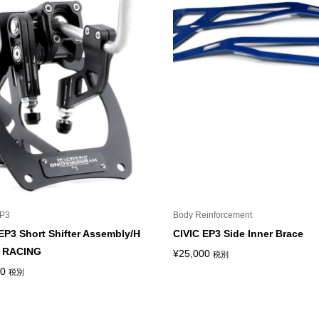
EP3
Body Reinforcement
EP3 Short Shifter Assembly/H
CIVIC EP3 Side Inner Brace
 RACING
¥
25,000
税別
00
税別