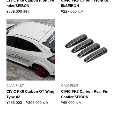
CIVIC FK8 Carbon Front Fe
CIVIC FK8 Carbon Front Gr
nder/SEIBON
ill/SEIBON
¥
389,000
¥
227,000
税別
税別
CIVIC FK8/7
CIVIC FK8/7
CIVIC FK8 Carbon GT Wing
CIVIC FK8 Carbon Rear Fin
Type 02
Spoiler/SEIBON
価
¥
288,000
–
¥
308,000
¥
65,000
税別
税別
格
帯: