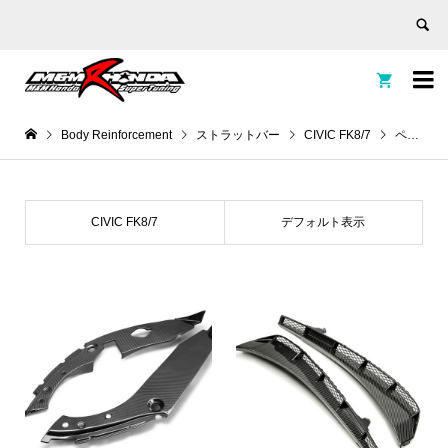


Body Reinforcement
ストラットバー
CIVIC FK8/7
ページ 3
CIVIC FK8/7
デフォルト表示