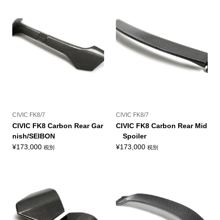
¥288,000
–
¥308,000
CIVIC FK8/7
CIVIC FK8/7
CIVIC FK8 Carbon Rear Gar
CIVIC FK8 Carbon Rear Mid
nish/SEIBON
Spoiler
¥
173,000
¥
173,000
税別
税別