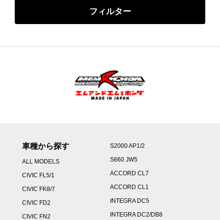
フィルター
車種から探す
S2000 AP1/2
S660 JW5
ALL MODELS
ACCORD CL7
CIVIC FL5/1
ACCORD CL1
CIVIC FK8/7
INTEGRA DC5
CIVIC FD2
INTEGRA DC2/DB8
CIVIC FN2