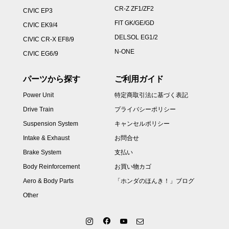
CR-Z ZF1/ZF2
CIVIC EP3
FIT GK/GE/GD
CIVIC EK9/4
DELSOL EG1/2
CIVIC CR-X EF8/9
N-ONE
CIVIC EG6/9
パーツから探す
ご利用ガイド
Power Unit
特定商取引法に基づく表記
Drive Train
プライバシーポリシー
Suspension System
キャンセルポリシー
Intake & Exhaust
お問合せ
Brake System
支払い
Body Reinforcement
お買い物カゴ
Aero & Body Parts
「ホンダのほんき！」ブログ
Other