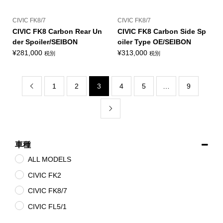
CIVIC FK8/7
CIVIC FK8/7
CIVIC FK8 Carbon Rear Un
CIVIC FK8 Carbon Side Sp
der Spoiler/SEIBON
oiler Type OE/SEIBON
¥
281,000
¥
313,000
税別
税別
1
2
3
4
5
…
9


車種
ALL MODELS
CIVIC FK2
CIVIC FK8/7
CIVIC FL5/1