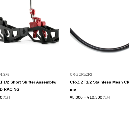
F1/ZF2
CR-Z ZF1/ZF2
F1/2 Short Shifter Assembly/
CR-Z ZF1/2 Stainless Mesh Cl
D RACING
ine
価
00
¥
8,000
–
¥
10,300
税別
税別
格
帯:
¥8,000
–