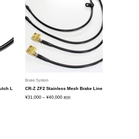
Brake System
utch L
CR-Z ZF2 Stainless Mesh Brake Line
価
¥
31,000
–
¥
40,000
税別
格
帯:
¥31,000
–
¥40,000