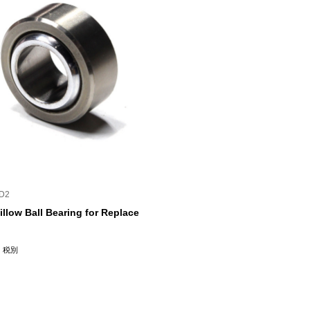
¥10,300
FD2
illow Ball Bearing for Replace
税別