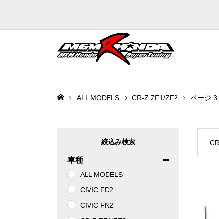
ALL MODELS
CR-Z ZF1/ZF2
ページ 3
CR
車種
ALL MODELS
CIVIC FD2
CIVIC FN2