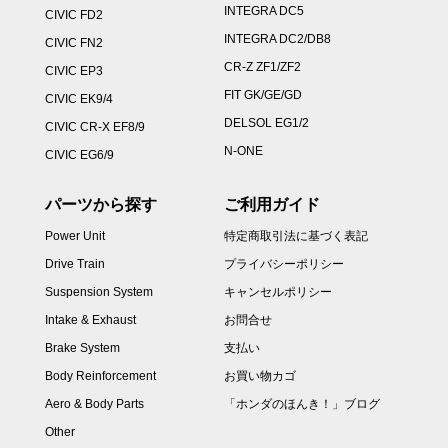
INTEGRA DC5
CIVIC FD2
INTEGRA DC2/DB8
CIVIC FN2
CR-Z ZF1/ZF2
CIVIC EP3
FIT GK/GE/GD
CIVIC EK9/4
DELSOL EG1/2
CIVIC CR-X EF8/9
N-ONE
CIVIC EG6/9
パーツから探す
ご利用ガイド
Power Unit
特定商取引法に基づく表記
Drive Train
プライバシーポリシー
Suspension System
キャンセルポリシー
Intake & Exhaust
お問合せ
Brake System
支払い
Body Reinforcement
お買い物カゴ
Aero & Body Parts
「ホンダのほんき！」ブログ
Other