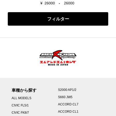
¥
-
Minimum Price
Maximum Price
フィルター
車種から探す
S2000 AP1/2
S660 JW5
ALL MODELS
ACCORD CL7
CIVIC FL5/1
ACCORD CL1
CIVIC FK8/7