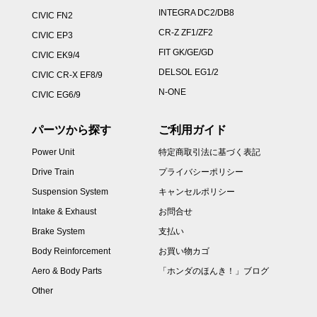
INTEGRA DC2/DB8
CIVIC FN2
CR-Z ZF1/ZF2
CIVIC EP3
FIT GK/GE/GD
CIVIC EK9/4
DELSOL EG1/2
CIVIC CR-X EF8/9
N-ONE
CIVIC EG6/9
パーツから探す
ご利用ガイド
Power Unit
特定商取引法に基づく表記
Drive Train
プライバシーポリシー
Suspension System
キャンセルポリシー
Intake & Exhaust
お問合せ
Brake System
支払い
Body Reinforcement
お買い物カゴ
Aero & Body Parts
「ホンダのほんき！」ブログ
Other