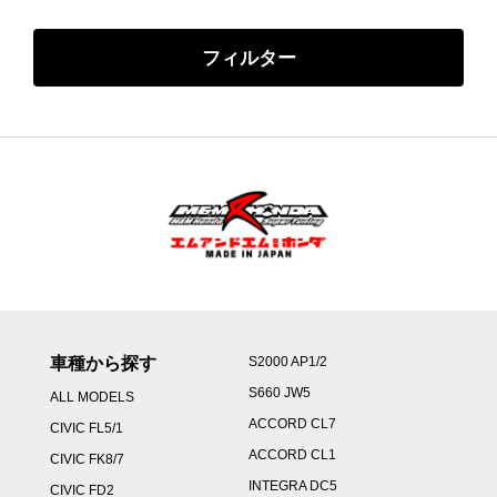
Minimum Price
Maximum Price
フィルター
車種から探す
S2000 AP1/2
S660 JW5
ALL MODELS
ACCORD CL7
CIVIC FL5/1
ACCORD CL1
CIVIC FK8/7
INTEGRA DC5
CIVIC FD2