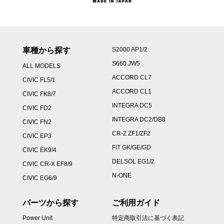
車種から探す
S2000 AP1/2
S660 JW5
ALL MODELS
ACCORD CL7
CIVIC FL5/1
ACCORD CL1
CIVIC FK8/7
INTEGRA DC5
CIVIC FD2
INTEGRA DC2/DB8
CIVIC FN2
CR-Z ZF1/ZF2
CIVIC EP3
FIT GK/GE/GD
CIVIC EK9/4
DELSOL EG1/2
CIVIC CR-X EF8/9
N-ONE
CIVIC EG6/9
パーツから探す
ご利用ガイド
Power Unit
特定商取引法に基づく表記