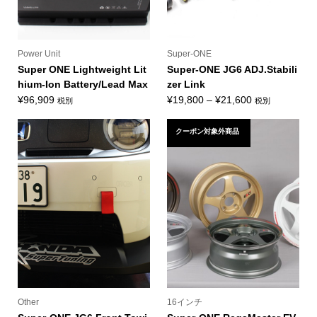
Power Unit
Super-ONE
Super ONE Lightweight Lit
Super-ONE JG6 ADJ.Stabili
hium-Ion Battery/Lead Max
zer Link
価
¥
96,909
¥
19,800
–
¥
21,600
税別
税別
格
帯:
クーポン対象外商品
¥19,800
–
¥21,600
Other
16インチ