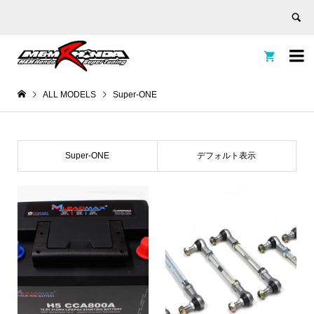


ALL MODELS
Super-ONE
Super-ONE
デフォルト表示