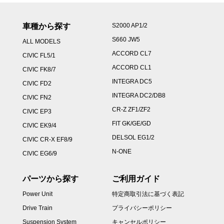
車種から探す
S2000 AP1/2
S660 JW5
ALL MODELS
ACCORD CL7
CIVIC FL5/1
ACCORD CL1
CIVIC FK8/7
INTEGRA DC5
CIVIC FD2
INTEGRA DC2/DB8
CIVIC FN2
CR-Z ZF1/ZF2
CIVIC EP3
FIT GK/GE/GD
CIVIC EK9/4
DELSOL EG1/2
CIVIC CR-X EF8/9
N-ONE
CIVIC EG6/9
パーツから探す
ご利用ガイド
Power Unit
特定商取引法に基づく表記
Drive Train
プライバシーポリシー
Suspension System
キャンセルポリシー