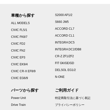
車種から探す
S2000 AP1/2
S660 JW5
ALL MODELS
ACCORD CL7
CIVIC FL5/1
ACCORD CL1
CIVIC FK8/7
INTEGRA DC5
CIVIC FD2
INTEGRA DC2/DB8
CIVIC FN2
CR-Z ZF1/ZF2
CIVIC EP3
FIT GK/GE/GD
CIVIC EK9/4
DELSOL EG1/2
CIVIC CR-X EF8/9
N-ONE
CIVIC EG6/9
パーツから探す
ご利用ガイド
Power Unit
特定商取引法に基づく表記
Drive Train
プライバシーポリシー