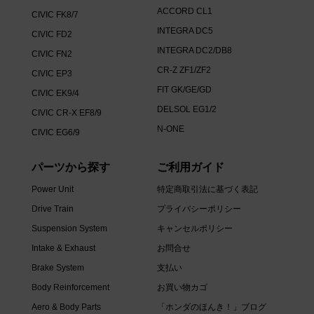
ACCORD CL1
CIVIC FK8/7
INTEGRA DC5
CIVIC FD2
INTEGRA DC2/DB8
CIVIC FN2
CR-Z ZF1/ZF2
CIVIC EP3
FIT GK/GE/GD
CIVIC EK9/4
DELSOL EG1/2
CIVIC CR-X EF8/9
N-ONE
CIVIC EG6/9
パーツから探す
ご利用ガイド
Power Unit
特定商取引法に基づく表記
Drive Train
プライバシーポリシー
Suspension System
キャンセルポリシー
Intake & Exhaust
お問合せ
Brake System
支払い
Body Reinforcement
お買い物カゴ
Aero & Body Parts
「ホンダのほんき！」ブログ