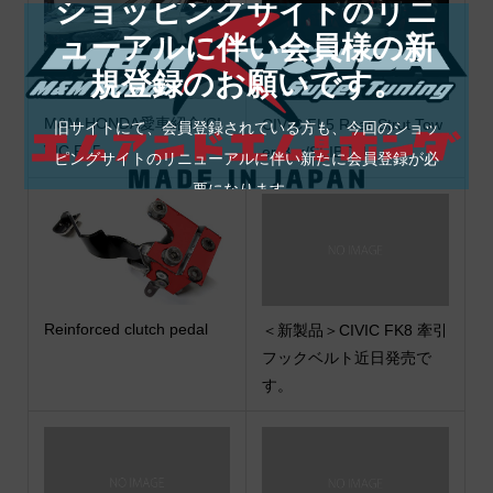
ショッピングサイトのリニ
ューアルに伴い会員様の新
規登録のお願いです。
M&M HONDA愛車紹介/CI
CIVIC FL5 Rear Strut Tow
旧サイトにて、会員登録されている方も、今回のショッ
VIC FL5
er Bar/SEIBON
ピングサイトのリニューアルに伴い新たに会員登録が必
要になります。
Reinforced clutch pedal
＜新製品＞CIVIC FK8 牽引
フックベルト近日発売で
す。