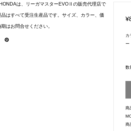
 HONDAは、リーガマスターEVOⅡの販売代理店で
製品はすべて受注生産品です。サイズ、カラー、価
¥
納期はお問合せください。
カ
ー
数
商
M
商