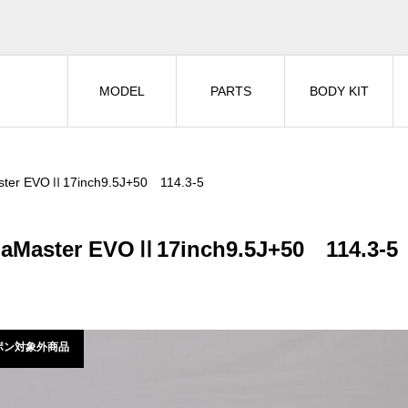
MODEL
PARTS
BODY KIT
ter EVOⅡ17inch9.5J+50 114.3-5
aMaster EVOⅡ17inch9.5J+50 114.3-5
ポン対象外商品