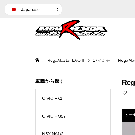
Japanese
RegaMaster EVOⅡ
17インチ
RegaMas
Reg
車種から探す
CIVIC FK2
クー
CIVIC FK8/7
NSX NA1/2