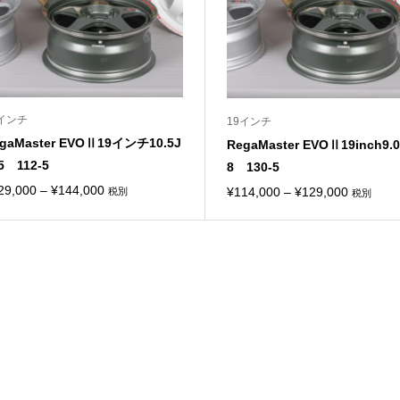
9インチ
19インチ
gaMaster EVOⅡ19インチ10.5J
RegaMaster EVOⅡ19inch9.
5 112-5
8 130-5
価
29,000
–
¥
144,000
価
¥
114,000
–
¥
129,000
税別
税別
格
格
帯:
帯:
¥129,000
¥114,00
–
–
¥144,000
¥129,00