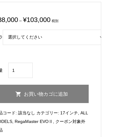
価
88,000
¥
103,000
–
税別
格
帯:
ラ
¥88,000
–
¥103,000
RegaMaster
量
EVOⅡ17inch9.5J+50
114.3-
5
お買い物カゴに追加
個
品コード:
該当なし
カテゴリー:
17インチ
,
ALL
ODELS
,
RegaMaster EVOⅡ
,
クーポン対象外
品