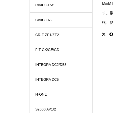
M&M
CIVIC FL5/1
す。
CIVIC FN2
格、
CR-Z ZF1/ZF2
FIT GK/GE/GD
INTEGRA DC2/DB8
INTEGRA DC5
N-ONE
S2000 AP1/2