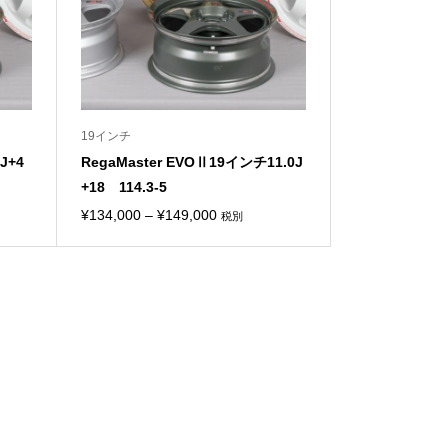
19インチ
0J+4
RegaMaster EVOⅡ19インチ11.0J
+18 114.3-5
価
¥
134,000
–
¥
149,000
税別
格
帯:
0
¥134,000
–
0
¥149,000