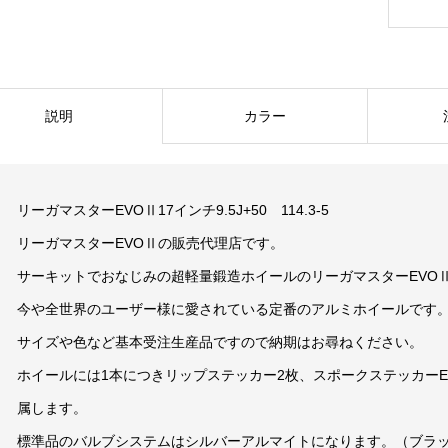
説明
カラー
リーガマスターEVOⅡ17インチ9.5J+50 114.3-5
リーガマスターEVOⅡの販売代理店です。
サーキットでおなじみの超軽量鍛造ホイールのリーガマスターEVO
今や全世界のユーザー様に愛されている定番のアルミホイールです
サイズや色など基本受注生産品ですので納期はお尋ねください。
ホイールには1本につきリップステッカー2枚、スポークステッカーEVO
属します。
標準品のバルブシステムはシルバーアルマイトになります。（ブラ