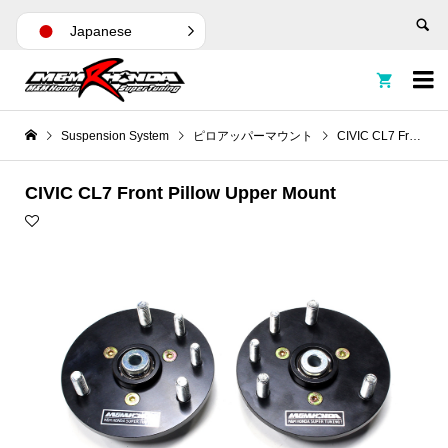
Japanese


Suspension System
ピロアッパーマウント
CIVIC CL7 Front Pillow Upper Mount
CIVIC CL7 Front Pillow Upper Mount