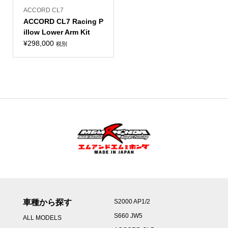
ACCORD CL7
ACCORD CL7 Racing P
illow Lower Arm Kit
¥
298,000
税別
車種から探す
S2000 AP1/2
S660 JW5
ALL MODELS