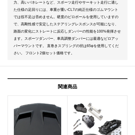
力、高いバネレートなど、スポーツ走行やサーキット走行に適し
た仕様の足回りには、車重が重いCL7の純正仕様のゴムマウント
では役不足は否めません。硬度のピロボールを使用していますの
で、高剛性感で安定したステアリングレスポンスが可能になり、
路面の変化にストレートに反応しダンパーの性能を100%発揮させ
ます。スポーツダンパー、車高調整ダンパーには最適なピロアッ
パーマウントです。 直巻きスプリングの径は65φを使用してくだ
さい。 フロント2個セット価格です。
関連商品