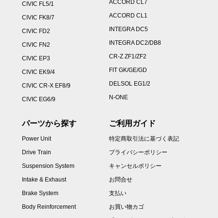
ACCORD CL7
CIVIC FL5/1
ACCORD CL1
CIVIC FK8/7
INTEGRA DC5
CIVIC FD2
INTEGRA DC2/DB8
CIVIC FN2
CR-Z ZF1/ZF2
CIVIC EP3
FIT GK/GE/GD
CIVIC EK9/4
DELSOL EG1/2
CIVIC CR-X EF8/9
N-ONE
CIVIC EG6/9
パーツから探す
ご利用ガイド
Power Unit
特定商取引法に基づく表記
Drive Train
プライバシーポリシー
Suspension System
キャンセルポリシー
Intake & Exhaust
お問合せ
Brake System
支払い
Body Reinforcement
お買い物カゴ