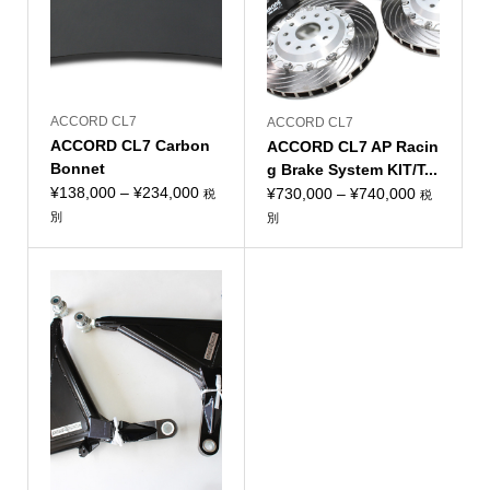
ACCORD CL7
ACCORD CL7
ACCORD CL7 Carbon
ACCORD CL7 AP Racin
Bonnet
g Brake System KIT/T...
価
¥
138,000
–
¥
234,000
価
¥
730,000
–
¥
740,000
税
税
格
格
別
別
帯:
帯:
¥138,000
¥730,000
–
–
¥234,000
¥740,000