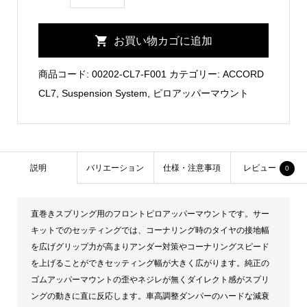
CL7
Front
お買い物カゴに追加
Pillow
Upper
商品コード:
00202-CL7-F001
カテゴリー:
ACCORD
Mount
CL7
,
Suspension System
,
ピロアッパーマウント
個
説明
バリエーション
仕様・注意事項
レビュー
0
直巻きスプリング用のフロントピロアッパーマウントです。サー
キットでのセッティングでは、コーナリング時のタイヤの接地幅
を広げグリップ力が高まりアンダー対策やコーナリングスピード
を上げることができセッティング幅が大きく広がります。純正の
ゴムアッパーマウントの歪やネジレが無くダイレクト感がスプリ
ングの動きに直に反応します。車高調整ダンパーのハードな減衰