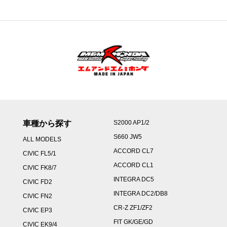
車種から探す
S2000 AP1/2
S660 JW5
ALL MODELS
ACCORD CL7
CIVIC FL5/1
ACCORD CL1
CIVIC FK8/7
INTEGRA DC5
CIVIC FD2
INTEGRA DC2/DB8
CIVIC FN2
CR-Z ZF1/ZF2
CIVIC EP3
FIT GK/GE/GD
CIVIC EK9/4