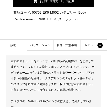
お買い物カゴに追加
Strut
Tower
商品コード:
00702-EK9-M002
カテゴリー:
Body
Bar
Reinforcement
,
CIVIC EK9/4
,
ストラットバー
個
説明
バリエーション
仕様・注意事項
レビュー
0
左右のストラットをアルミオーバル形状の高剛性バーを使用して
連結させて、フロントの剛性を確実にアップしたパーツです。 ボ
ディチューニングでは定番のストラットタワーバーです。リアの
ネジレや剛性不足を補い、ステアリングのダイレクト感やタイヤ
のグリップを最大限に発揮させます。取り付けは左右のストラッ
ト部をタワーバーにて接合するだけの簡単な作業です。
アメブロの「M&M HONDAのホンダのほんき」で紹介していま
す。