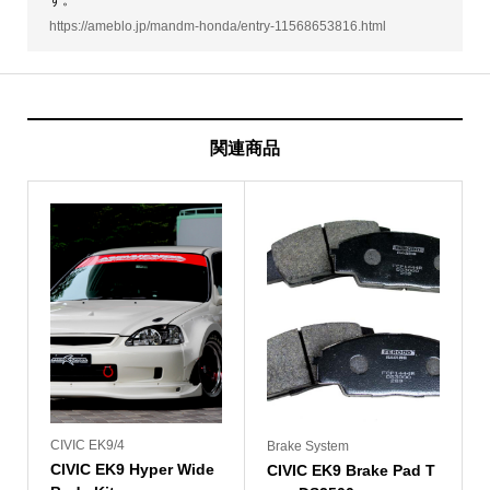
https://ameblo.jp/mandm-honda/entry-11568653816.html
関連商品
CIVIC EK9/4
Brake System
CIVIC EK9 Hyper Wide
CIVIC EK9 Brake Pad T