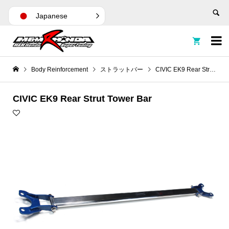
Japanese


Body Reinforcement
ストラットバー
CIVIC EK9 Rear Strut Tower Bar
CIVIC EK9 Rear Strut Tower Bar