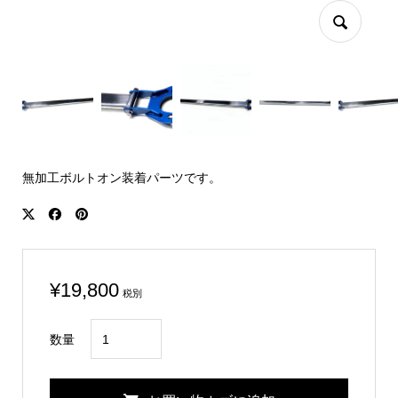
無加工ボルトオン装着パーツです。
¥
19,800
税別
CIVIC
数量
EK9
Rear