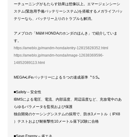
ーチューニングがもたらす効果は想像以上。エマージェンシーシ
ステム(緊急用予備バッテリーシステム)を搭載するメガライフバッ
テリーなら、バッテリー上りのトラブルも解消。
アメブロの「M&M HONDAのホンダのほんき」で紹介していま
す。
https://ameblo.jp/mandm-honda/entry-12815828352.html
https://ameblo.jp/mandm-honda/image-12638369596-
14852089113.html
MEGA•LiFeバッテリーによる５つの達成基準〝５S〟
■Safety – 安全性
IBMSによる電圧、電流、内部温度、周辺温度など、充放電中のあ
らゆるパラメータを監視および保護
独自開発のケーシングシステムの採用で、防水3メートル（ IPX8
）テストおよび耐衝撃性10メートル落下試験に合格
■Save Energy – 省エネ