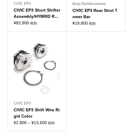
CIVIC EP3
Body Reinforcement
CIVIC EP3 Short Shifter
CIVIC EP3 Rear Strut T
Assembly/HYBRID R...
ower Bar
¥
82,800
¥
19,800
税別
税別
CIVIC EP3
CIVIC EP3 Shift Wire Ri
gid Color
価
¥
2,800
–
¥
13,600
税別
格