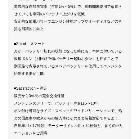
驚異的な自然放電率（年間1%～5%）で、長時間未使用で放置さ
せていても車両のバッテリー上がりを低減
安定的な放電パワーでエンジン性能アップやオーディオなどの音
質も飛躍的に向上
■Smart – スマート
万が一バッテリー切れの状態になった時にも、本体に付いている
救援ボタン（別回路予備バッテリー起動ボタン）を押すことで、
別回路で内蔵されているスペアバッテリーを使用してエンジンを
始動する事が可能
​■Satisfaction – 満足
販売から3年間の完全交換保証
メンテナンスフリーで、バッテリー寿命は5〜10年
ポン付け可能なサイズ・スペックのワイドバリエーションで、殆
どの国産車や欧米からの輸入車にそのまま装着対応できるよう、
自動車用ｘ17種類、モーターサイクル用ｘ25種類と、多くのバリ
エーションをご用意