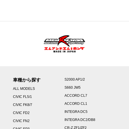
帯:
¥2,800
–
¥13,600
車種から探す
S2000 AP1/2
S660 JW5
ALL MODELS
ACCORD CL7
CIVIC FL5/1
ACCORD CL1
CIVIC FK8/7
INTEGRA DC5
CIVIC FD2
INTEGRA DC2/DB8
CIVIC FN2
CR-Z ZF1/ZF2