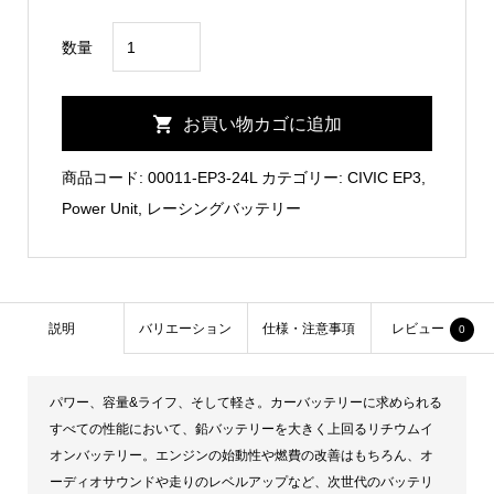
CIVIC
数量
EP3
Lightweight
お買い物カゴに追加
Lithium-
Ion
商品コード:
00011-EP3-24L
カテゴリー:
CIVIC EP3
,
Battery/MEGA・
Power Unit
,
レーシングバッテリー
LiFe
P04
個
説明
バリエーション
仕様・注意事項
レビュー
0
パワー、容量&ライフ、そして軽さ。カーバッテリーに求められる
すべての性能において、鉛バッテリーを大きく上回るリチウムイ
オンバッテリー。エンジンの始動性や燃費の改善はもちろん、オ
ーディオサウンドや走りのレベルアップなど、次世代のバッテリ