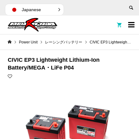
Japanese


Power Unit
レーシングバッテリー
CIVIC EP3 Lightweight Lithium-Ion Battery/MEGA・LiFe P04
CIVIC EP3 Lightweight Lithium-Ion
Battery/MEGA・LiFe P04