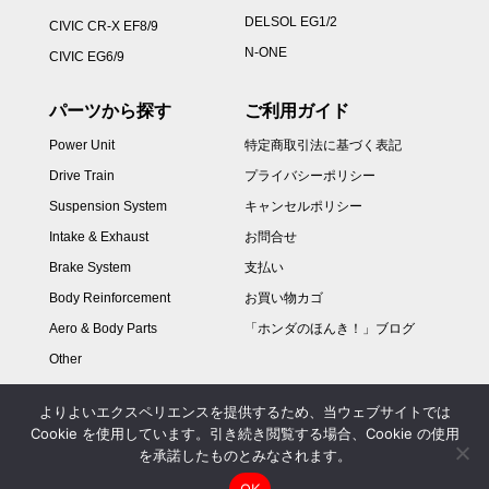
DELSOL EG1/2
CIVIC CR-X EF8/9
N-ONE
CIVIC EG6/9
パーツから探す
ご利用ガイド
Power Unit
特定商取引法に基づく表記
Drive Train
プライバシーポリシー
Suspension System
キャンセルポリシー
Intake & Exhaust
お問合せ
Brake System
支払い
Body Reinforcement
お買い物カゴ
Aero & Body Parts
「ホンダのほんき！」ブログ
Other
よりよいエクスペリエンスを提供するため、当ウェブサイトでは
Cookie を使用しています。引き続き閲覧する場合、Cookie の使用
を承諾したものとみなされます。
OK