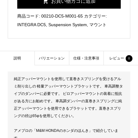
お買い物カゴに追加
Upper
Mount
商品コード:
00210-DC5-M001-65
カテゴリー:
Bracket
INTEGRA DC5
,
Suspension System
,
マウント
個
説明
バリエーション
仕様・注意事項
レビュー
0
純正アッパーマウントを使用して直巻きスプリングを受けるアル
ミ削り出しの 軽量アッパーマウントブラケットです。 車高調整タ
イプのダンパーに必要です。 ピロアッパーマウントの装着に抵抗
がある方にお勧めです。 車高調ダンパーの直巻きスプリングに純
正アッパーマウントを使用できるブラケットです。直巻きスプリ
ングの径は65φを使用してください。
アメブロの「M&M HONDAのホンダのほんき」で紹介していま
す。