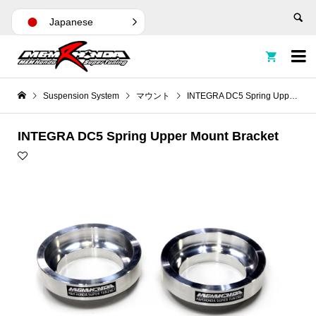
Japanese


Suspension System
マウント
INTEGRA DC5 Spring Upper Mount Bracket
INTEGRA DC5 Spring Upper Mount Bracket