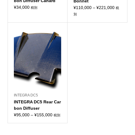
bon Diffuser Canard
Bonnet
¥
34,000
価
¥
110,000
–
¥
221,000
税別
税
格
別
帯:
¥110,000
–
¥221,000
INTEGRA DC5
INTEGRA DC5 Rear Car
bon Diffuser
価
¥
95,000
–
¥
155,000
税別
格
帯:
¥95,000