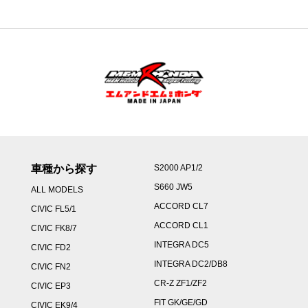
–
¥155,000
車種から探す
S2000 AP1/2
S660 JW5
ALL MODELS
ACCORD CL7
CIVIC FL5/1
ACCORD CL1
CIVIC FK8/7
INTEGRA DC5
CIVIC FD2
INTEGRA DC2/DB8
CIVIC FN2
CR-Z ZF1/ZF2
CIVIC EP3
FIT GK/GE/GD
CIVIC EK9/4