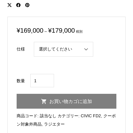
価
¥
169,000
¥
179,000
–
税別
格
帯:
仕様
¥169,000
–
¥179,000
CIVIC
数量
FD2
Aluminum
お買い物カゴに追加
Radiator/DRL-
SP/Engine
商品コード:
該当なし
カテゴリー:
CIVIC FD2
,
クーポ
個
ン対象外商品
,
ラジエター