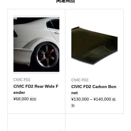
関連商品
CIVIC FD2
CIVIC FD2
CIVIC FD2 Rear Wide F
CIVIC FD2 Carbon Bon
ender
net
¥
68,000
価
¥
130,000
–
¥
140,000
税別
税
格
別
帯:
¥130,000
–
¥140,000