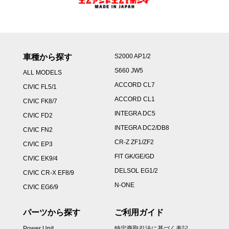
車種から探す
S2000 AP1/2
S660 JW5
ALL MODELS
ACCORD CL7
CIVIC FL5/1
ACCORD CL1
CIVIC FK8/7
INTEGRA DC5
CIVIC FD2
INTEGRA DC2/DB8
CIVIC FN2
CR-Z ZF1/ZF2
CIVIC EP3
FIT GK/GE/GD
CIVIC EK9/4
DELSOL EG1/2
CIVIC CR-X EF8/9
N-ONE
CIVIC EG6/9
パーツから探す
ご利用ガイド
Power Unit
特定商取引法に基づく表記