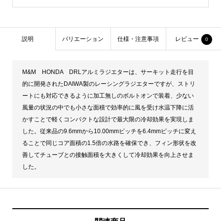
説明
バリエーション
仕様・注意事項
レビュー
0
M&M HONDA DRLアルミラジエターは、サーキット走行を目
的に開発されたDAIWA製のレーシングラジエターですが、ストリ
ートにも対応できるように加工無しのボルトオンで装着、少ない
風量の状況の中でも小さな面積で効率的に風を受け水温下降に活
かすことで軽くコンパクトな設計で最大限の冷却効果を実現しま
した。従来品の9.6mmから10.00mmピッチを6.4mmピッチに変え
ることで同じコア面積の1.5倍の水路を確保でき、フィン形状を改
善してチューブとの接触面積を大きくして冷却効果を向上させま
した。