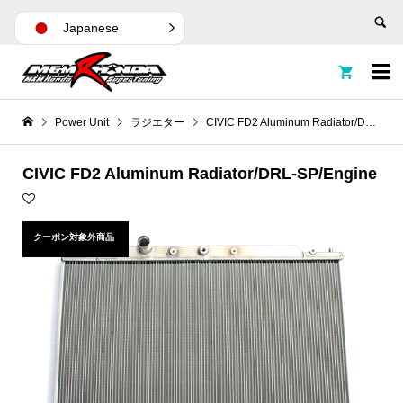
Japanese


Power Unit
ラジエター
CIVIC FD2 Aluminum Radiator/DRL-SP/Engine
CIVIC FD2 Aluminum Radiator/DRL-SP/Engine
クーポン対象外商品