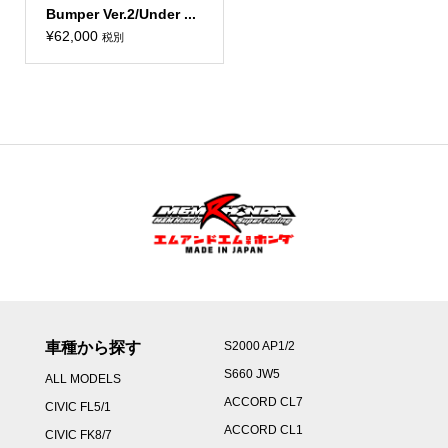
Bumper Ver.2/Under ...
¥
62,000
税別
車種から探す
S2000 AP1/2
S660 JW5
ALL MODELS
ACCORD CL7
CIVIC FL5/1
ACCORD CL1
CIVIC FK8/7