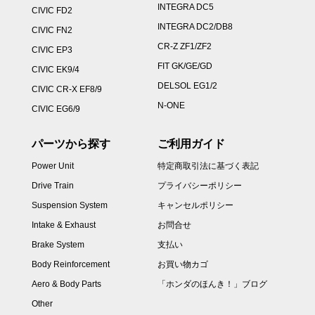
INTEGRA DC5
CIVIC FD2
INTEGRA DC2/DB8
CIVIC FN2
CR-Z ZF1/ZF2
CIVIC EP3
FIT GK/GE/GD
CIVIC EK9/4
DELSOL EG1/2
CIVIC CR-X EF8/9
N-ONE
CIVIC EG6/9
パーツから探す
ご利用ガイド
Power Unit
特定商取引法に基づく表記
Drive Train
プライバシーポリシー
Suspension System
キャンセルポリシー
Intake & Exhaust
お問合せ
Brake System
支払い
Body Reinforcement
お買い物カゴ
Aero & Body Parts
「ホンダのほんき！」ブログ
Other