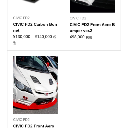
CIVIC FD2
CIVIC FD2
CIVIC FD2 Carbon Bon
CIVIC FD2 Front Aero B
net
umper ver.2
価
¥
130,000
–
¥
140,000
¥
98,000
税
税別
格
別
帯:
¥130,000
–
¥140,000
CIVIC FD2
CIVIC FD2 Front Aero