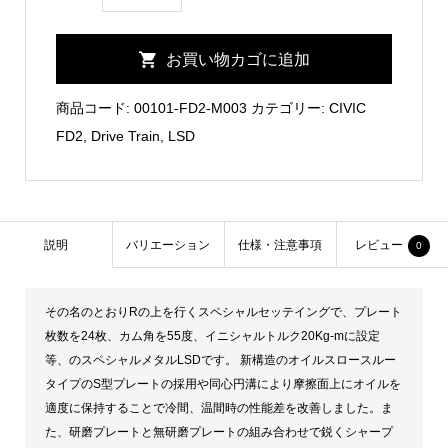
FD2
New
お買い物カゴに追加
Type
RR
商品コード:
00101-FD2-M003
カテゴリー:
CIVIC
Metal
FD2
,
Drive Train
,
LSD
LSD
個
説明
バリエーション
仕様・注意事項
レビュー
0
その名のとおりRの上を行くスペシャルセッテイングで、プレート
枚数を24枚、カム角を55度、イニシャルトルク20Kg-mに設定
等、のスペシャルメタルLSDです。 新構造のオイルスロースルー
タイプのS型プレートの採用や同心円溝により摩擦面上にオイルを
適度に保持することで冷間、温間時の性能差を改善しました。ま
た、研磨プレートと無研磨プレートの組み合わせで鋭くシャープ