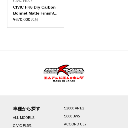
CIVIC FK8/7
CIVIC FK8 Dry Carbon
Bonnet Matte Finish/...
¥
670,000
税別
車種から探す
S2000 AP1/2
S660 JW5
ALL MODELS
ACCORD CL7
CIVIC FL5/1