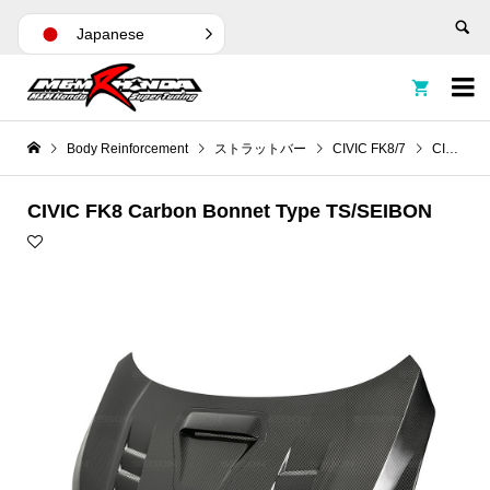
Japanese


Body Reinforcement
ストラットバー
CIVIC FK8/7
CIVIC FK8 Carbon Bonnet Type TS/SEIBON
CIVIC FK8 Carbon Bonnet Type TS/SEIBON