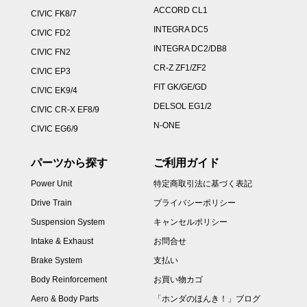
ACCORD CL1
CIVIC FK8/7
INTEGRA DC5
CIVIC FD2
INTEGRA DC2/DB8
CIVIC FN2
CR-Z ZF1/ZF2
CIVIC EP3
FIT GK/GE/GD
CIVIC EK9/4
DELSOL EG1/2
CIVIC CR-X EF8/9
N-ONE
CIVIC EG6/9
パーツから探す
ご利用ガイド
Power Unit
特定商取引法に基づく表記
Drive Train
プライバシーポリシー
Suspension System
キャンセルポリシー
Intake & Exhaust
お問合せ
Brake System
支払い
Body Reinforcement
お買い物カゴ
Aero & Body Parts
「ホンダのほんき！」ブログ