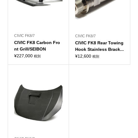
CIVIC FK8/7
CIVIC FK8/7
CIVIC FK8 Carbon Fro
CIVIC FK8 Rear Towing
nt Grill/SEIBON
Hook Stainless Brack...
¥
227,000
¥
12,600
税別
税別