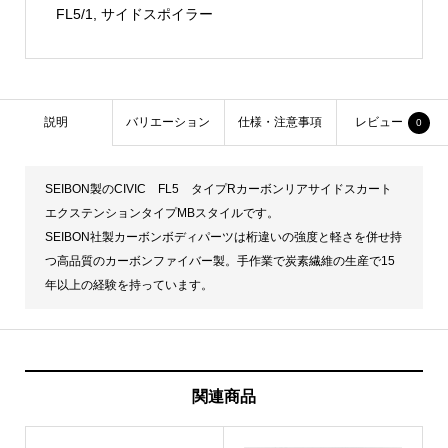
FL5/1
,
サイドスポイラー
Extension/SEIBON
個
説明
バリエーション
仕様・注意事項
レビュー
0
SEIBON製のCIVIC FL5 タイプRカーボンリアサイドスカート
エクステンションタイプMBスタイルです。
SEIBON社製カーボンボディパーツは桁違いの強度と軽さを併せ持
つ高品質のカーボンファイバー製。手作業で炭素繊維の生産で15
年以上の経験を持っています。
関連商品