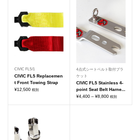
CIVIC FL5/1
4点式シートベルト取付ブラ
CIVIC FL5 Replacemen
ケット
t Front Towing Strap
CIVIC FL5 Stainless 4-
¥
12,500
point Seat Belt Harne...
税別
価
¥
4,400
–
¥
8,800
税別
格
帯:
¥4,400
–
¥8,800