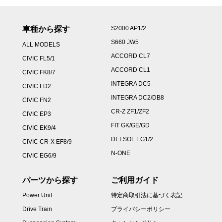
車種から探す
S2000 AP1/2
S660 JW5
ALL MODELS
ACCORD CL7
CIVIC FL5/1
ACCORD CL1
CIVIC FK8/7
INTEGRA DC5
CIVIC FD2
INTEGRA DC2/DB8
CIVIC FN2
CR-Z ZF1/ZF2
CIVIC EP3
FIT GK/GE/GD
CIVIC EK9/4
DELSOL EG1/2
CIVIC CR-X EF8/9
N-ONE
CIVIC EG6/9
パーツから探す
ご利用ガイド
Power Unit
特定商取引法に基づく表記
Drive Train
プライバシーポリシー