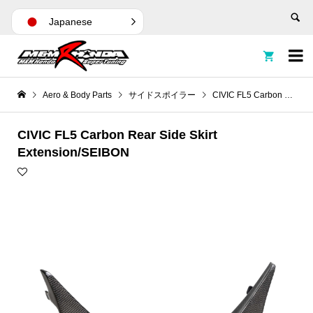
Japanese


Aero & Body Parts
サイドスポイラー
CIVIC FL5 Carbon Rear Side Skirt Extension/SEIBON
CIVIC FL5 Carbon Rear Side Skirt
Extension/SEIBON