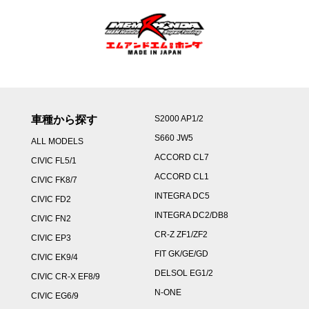
車種から探す
S2000 AP1/2
S660 JW5
ALL MODELS
ACCORD CL7
CIVIC FL5/1
ACCORD CL1
CIVIC FK8/7
INTEGRA DC5
CIVIC FD2
INTEGRA DC2/DB8
CIVIC FN2
CR-Z ZF1/ZF2
CIVIC EP3
FIT GK/GE/GD
CIVIC EK9/4
DELSOL EG1/2
CIVIC CR-X EF8/9
N-ONE
CIVIC EG6/9