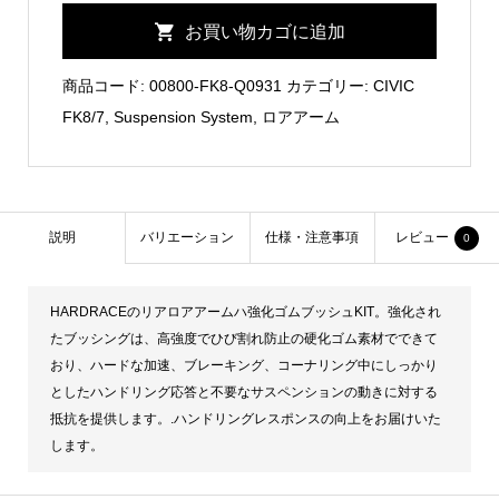
Rear
お買い物カゴに追加
Lower
Arm
商品コード:
00800-FK8-Q0931
カテゴリー:
CIVIC
Bushing/HARDRACE
FK8/7
,
Suspension System
,
ロアアーム
個
説明
バリエーション
仕様・注意事項
レビュー
0
HARDRACEのリアロアアームハ強化ゴムブッシュKIT。強化され
たブッシングは、高強度でひび割れ防止の硬化ゴム素材でできて
おり、ハードな加速、ブレーキング、コーナリング中にしっかり
としたハンドリング応答と不要なサスペンションの動きに対する
抵抗を提供します。.ハンドリングレスポンスの向上をお届けいた
します。