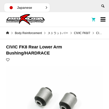
Japanese


Body Reinforcement
ストラットバー
CIVIC FK8/7
CIVIC FK8 Rear Lower Arm Bushing/HARDRACE
CIVIC FK8 Rear Lower Arm
Bushing/HARDRACE