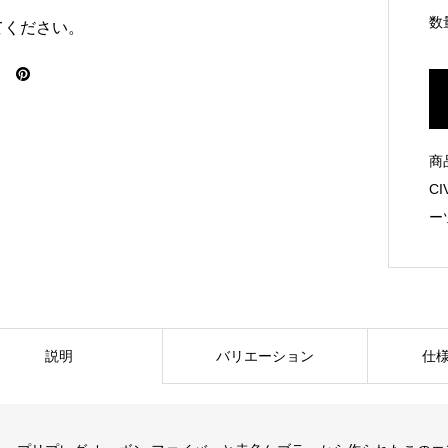
数
てください。
商
CI
ー
説明
バリエーション
仕