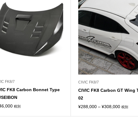
IC FK8/7
CIVIC FK8/7
VIC FK8 Carbon Bonnet Type
CIVIC FK8 Carbon GT Wing 
/SEIBON
02
46,000
価
¥
288,000
–
¥
308,000
税別
税別
格
帯:
¥288,00
–