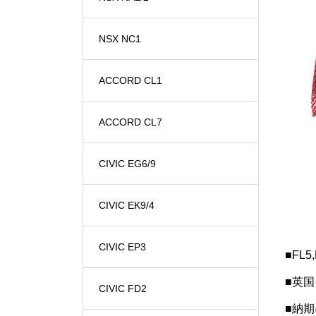
NSX NC1
ACCORD CL1
ACCORD CL7
CIVIC EG6/9
CIVIC EK9/4
CIVIC EP3
■FL
■英
CIVIC FD2
■納