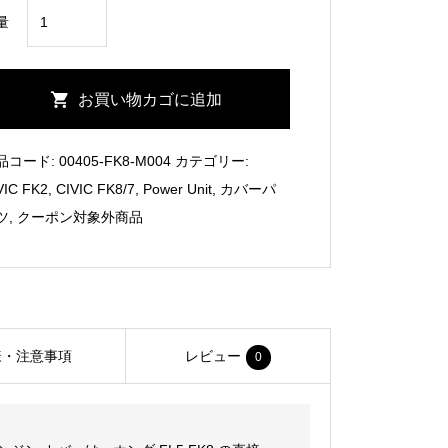
CIVIC
量
FK8/FK2
Carbon
Engine
お買い物カゴに追加
Cover/EVENTURI
個
品コード:
00405-FK8-M004
カテゴリー:
VIC FK2
,
CIVIC FK8/7
,
Power Unit
,
カバーパ
ツ
,
クーポン対象外商品
様・注意事項
レビュー
0