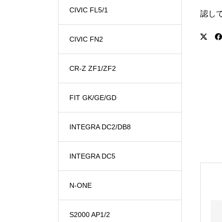
CIVIC FL5/1
認し
CIVIC FN2
CR-Z ZF1/ZF2
FIT GK/GE/GD
INTEGRA DC2/DB8
INTEGRA DC5
N-ONE
S2000 AP1/2