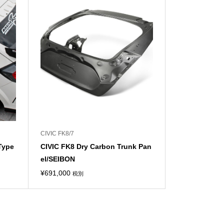
CIVIC FK8/7
Type
CIVIC FK8 Dry Carbon Trunk Pan
el/SEIBON
¥
691,000
税別
0