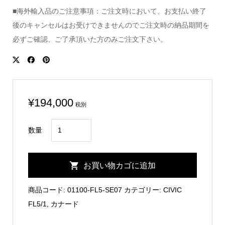
■海外輸入品のご注意事項：ご注文時において、お支払い終了
後のキャンセルはお受けできませんのでご注文時の納品期間を
必ずご確認、ご了承頂いた方のみご注文下さい。
¥
194,000
税別
CIVIC
数量
FL5
Carbon
お買い物カゴに追加
Front
Bumper
商品コード:
01100-FL5-SE07
カテゴリー:
CIVIC
Canard/SEIBON
FL5/1
,
カナード
個