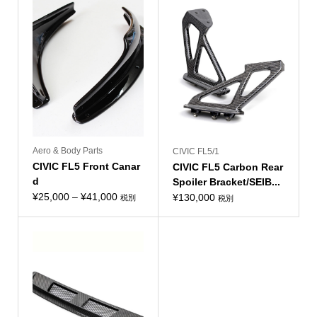
Aero & Body Parts
CIVIC FL5/1
CIVIC FL5 Front Canar
CIVIC FL5 Carbon Rear
d
Spoiler Bracket/SEIB...
価
¥
25,000
–
¥
41,000
¥
130,000
税別
税別
格
帯:
¥25,000
–
¥41,000