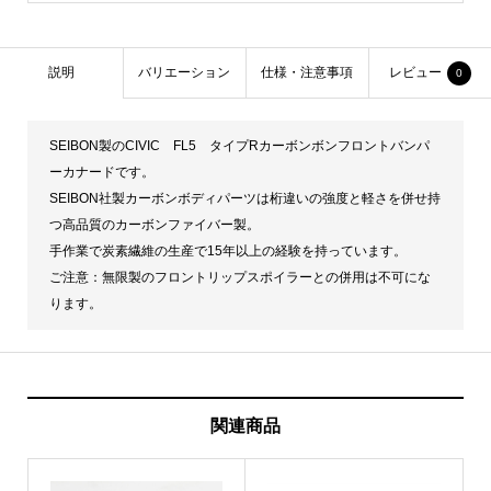
説明
バリエーション
仕様・注意事項
レビュー
0
SEIBON製のCIVIC FL5 タイプRカーボンボンフロントバンパ
ーカナードです。
SEIBON社製カーボンボディパーツは桁違いの強度と軽さを併せ持
つ高品質のカーボンファイバー製。
手作業で炭素繊維の生産で15年以上の経験を持っています。
ご注意：無限製のフロントリップスポイラーとの併用は不可にな
ります。
関連商品