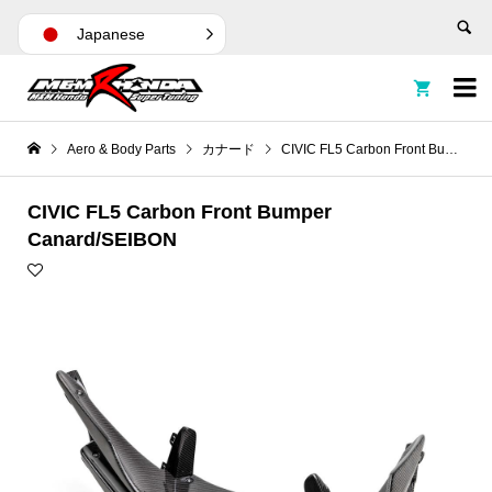
Japanese


Aero & Body Parts
カナード
CIVIC FL5 Carbon Front Bumper Canard/SEIBON
CIVIC FL5 Carbon Front Bumper
Canard/SEIBON