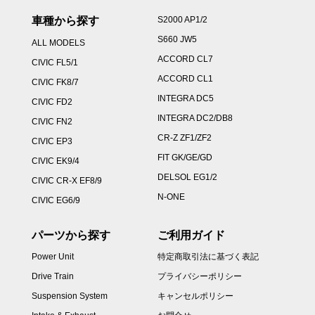
車種から探す
S2000 AP1/2
S660 JW5
ALL MODELS
ACCORD CL7
CIVIC FL5/1
ACCORD CL1
CIVIC FK8/7
INTEGRA DC5
CIVIC FD2
INTEGRA DC2/DB8
CIVIC FN2
CR-Z ZF1/ZF2
CIVIC EP3
FIT GK/GE/GD
CIVIC EK9/4
DELSOL EG1/2
CIVIC CR-X EF8/9
N-ONE
CIVIC EG6/9
パーツから探す
ご利用ガイド
Power Unit
特定商取引法に基づく表記
Drive Train
プライバシーポリシー
Suspension System
キャンセルポリシー