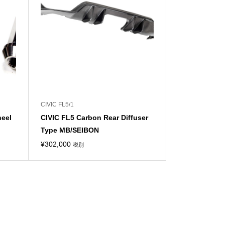
CIVIC FL5/1
heel
CIVIC FL5 Carbon Rear Diffuser
Type MB/SEIBON
¥
302,000
税別