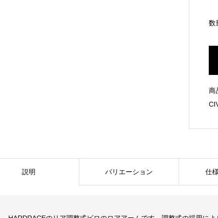
数
商
CI
説明
バリエーション
仕
HARDRACEのリア調整式ピロのロアアームです。調整式の採用に