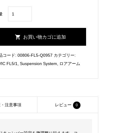
CIVIC
量
FL5
Rear
Lower
お買い物カゴに追加
Arm
Adjustable/HARDRACE
品コード:
00806-FL5-Q0957
カテゴリー:
個
VIC FL5/1
,
Suspension System
,
ロアアーム
様・注意事項
レビュー
0
よりキャンバー設定を微調整に行えます。コ