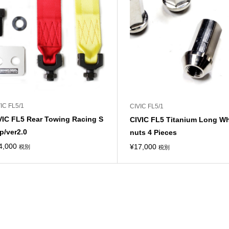
IC FL5/1
CIVIC FL5/1
VIC FL5 Rear Towing Racing S
CIVIC FL5 Titanium Long W
ap/ver2.0
nuts 4 Pieces
4,000
¥
17,000
税別
税別