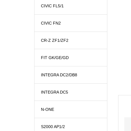
CIVIC FL5/1
CIVIC FN2
CR-Z ZF1/ZF2
FIT GK/GE/GD
INTEGRA DC2/DB8
INTEGRA DC5
N-ONE
S2000 AP1/2