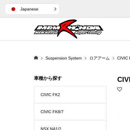
Japanese
Suspension System
ロアアーム
CIVIC
CIV
車種から探す
CIVIC FK2
CIVIC FK8/7
NSX NA1/2