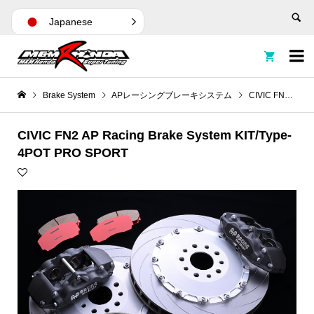
Japanese


Brake System
APレーシングブレーキシステム
CIVIC FN2 AP Racing Brake System KIT/Type-4POT PRO SPORT
CIVIC FN2 AP Racing Brake System KIT/Type-
4POT PRO SPORT