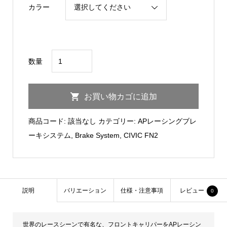
¥620,000
カラー
CIVIC
数量
FN2
AP
お買い物カゴに追加
Racing
Brake
商品コード:
該当なし
カテゴリー:
APレーシングブレ
System
ーキシステム
,
Brake System
,
CIVIC FN2
KIT/Type-
4POT
PRO
SPORT
説明
バリエーション
仕様・注意事項
レビュー
0
個
世界のレースシーンで有名な、フロントキャリパーをAPレーシン