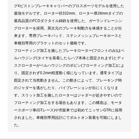
グ4ピストンブレーキキャリパーのプロスポーツモデルを使用した
最強モデルです。ローター径332mm、ローター厚28mmタイプの
最高品質のFCDダクタイル鋳鉄を使用した、ガーランドレーシン
グローターを採用。異次元のブレーキ制動力を体感することが出
来ます。専用ブレーキパッド、ステンメッシュブレーキホースと
車種別専用のブラケットのセット価格です。
フローティング加工を施したブレーキローター(フロントのみ)はベ
ルハウジング(タイヤを装着したらハブ本体と固定されます)とディ
スクローターがベルハウジングのボビン(フローティング加工)によ
り、固定されず0.2mm程度動く様になっています。通常タイプは
固定されて当然動きません。この動きによって、ブレーキング時
のジャダーを逃がしたり、バイブレーションが出にくくなりま
す。スリット加工を施したローターはジャダーが起きやすいので
フローティング加工をする場合もあります。この構造は、モータ
ースポーツ車(GTレース)や市販車では初めてニッサンGTRに採用
されました。車種別専用設計にてボルトオン装着を可能にしまし
た。