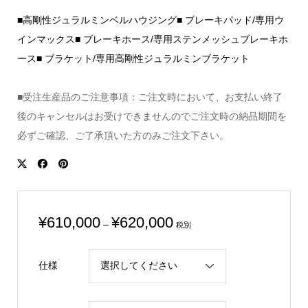
■高剛性ジュラルミンベルハウジング■ ブレーキパッド/専用ウ
インマックス■ ブレーキホース/専用ステンメッシュブレーキホ
ース■ ブラケット/専用高剛性ジュラルミンブラケット
■受注生産品のご注意事項：ご注文時において、お支払い終了
後のキャンセルはお受けできませんのでご注文時の納品期間を
必ずご確認、ご了承頂いた方のみご注文下さい。
価
¥
610,000
¥
620,000
–
税別
格
帯:
仕様
¥610,000
–