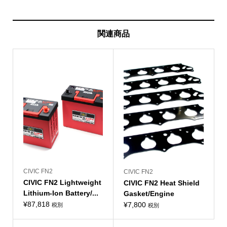
関連商品
CIVIC FN2
CIVIC FN2
CIVIC FN2 Lightweight
CIVIC FN2 Heat Shield
Lithium-Ion Battery/...
Gasket/Engine
¥
87,818
¥
7,800
税別
税別