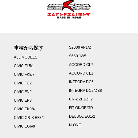
車種から探す
S2000 AP1/2
S660 JW5
ALL MODELS
ACCORD CL7
CIVIC FL5/1
ACCORD CL1
CIVIC FK8/7
INTEGRA DC5
CIVIC FD2
INTEGRA DC2/DB8
CIVIC FN2
CR-Z ZF1/ZF2
CIVIC EP3
FIT GK/GE/GD
CIVIC EK9/4
DELSOL EG1/2
CIVIC CR-X EF8/9
N-ONE
CIVIC EG6/9