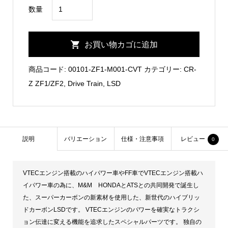
CR-
数量
Z
ZF1/2
お買い物カゴに追加
CVT
Hybrid
商品コード:
00101-ZF1-M001-CVT
カテゴリー:
CR-
Carbon
Z ZF1/ZF2
,
Drive Train
,
LSD
LSD
個
説明
バリエーション
仕様・注意事項
レビュー
0
VTECエンジン搭載のハイパワー車やFF車でVTECエンジン搭載ハ
イパワー車の為に、M&M HONDAとATSとの共同開発で誕生し
た、スーパーカーボンの新素材を使用した、新世代のハイブリッ
ドカーボンLSDです。 VTECエンジンのパワーを確実なトラクシ
ョン伝達に変える機能を追求したスペシャルパーツです。 独自の