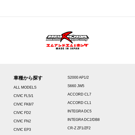
車種から探す
S2000 AP1/2
S660 JW5
ALL MODELS
ACCORD CL7
CIVIC FL5/1
ACCORD CL1
CIVIC FK8/7
INTEGRA DC5
CIVIC FD2
INTEGRA DC2/DB8
CIVIC FN2
CR-Z ZF1/ZF2
CIVIC EP3