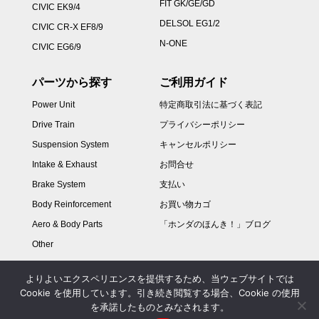
FIT GK/GE/GD
CIVIC EK9/4
DELSOL EG1/2
CIVIC CR-X EF8/9
N-ONE
CIVIC EG6/9
パーツから探す
ご利用ガイド
Power Unit
特定商取引法に基づく表記
Drive Train
プライバシーポリシー
Suspension System
キャンセルポリシー
Intake & Exhaust
お問合せ
Brake System
支払い
Body Reinforcement
お買い物カゴ
Aero & Body Parts
「ホンダのほんき！」ブログ
Other
よりよいエクスペリエンスを提供するため、当ウェブサイトでは
Cookie を使用しています。引き続き閲覧する場合、Cookie の使用
を承諾したものとみなされます。