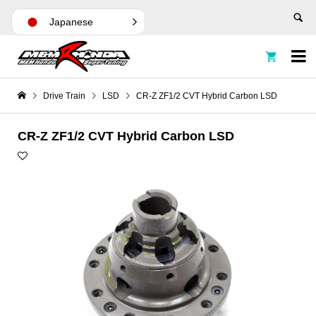
Japanese


Drive Train
LSD
CR-Z ZF1/2 CVT Hybrid Carbon LSD
CR-Z ZF1/2 CVT Hybrid Carbon LSD