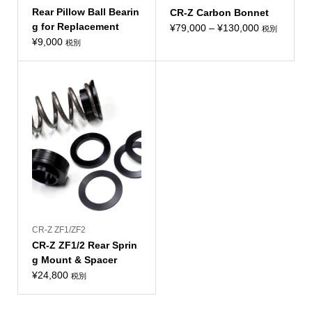
Rear Pillow Ball Bearin
CR-Z Carbon Bonnet
g for Replacement
価
¥
79,000
–
¥
130,000
税別
¥
9,000
格
税別
帯:
¥79,000
–
¥130,000
CR-Z ZF1/ZF2
CR-Z ZF1/2 Rear Sprin
g Mount & Spacer
¥
24,800
税別