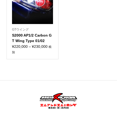
GTウイング
S2000 AP1/2 Carbon G
T Wing Type 01/02
価
¥
220,000
–
¥
230,000
税
格
別
帯:
¥220,000
–
¥230,000