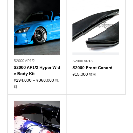
S2000 AP1/2
S2000 AP1/2
S2000 AP1/2 Hyper Wid
S2000 Front Canard
e Body Kit
¥
15,000
税別
価
¥
294,000
–
¥
368,000
税
格
別
帯:
¥294,000
–
¥368,000