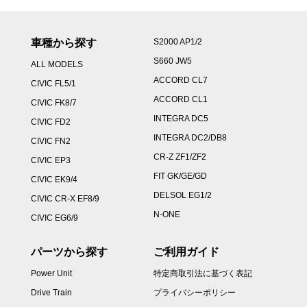
車種から探す
S2000 AP1/2
S660 JW5
ALL MODELS
ACCORD CL7
CIVIC FL5/1
ACCORD CL1
CIVIC FK8/7
INTEGRA DC5
CIVIC FD2
INTEGRA DC2/DB8
CIVIC FN2
CR-Z ZF1/ZF2
CIVIC EP3
FIT GK/GE/GD
CIVIC EK9/4
DELSOL EG1/2
CIVIC CR-X EF8/9
N-ONE
CIVIC EG6/9
パーツから探す
ご利用ガイド
Power Unit
特定商取引法に基づく表記
Drive Train
プライバシーポリシー