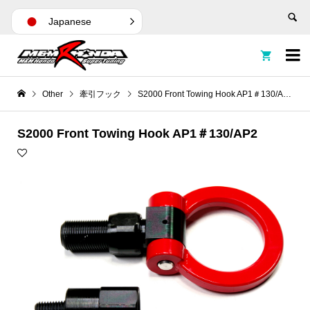
Japanese


Other
牽引フック
S2000 Front Towing Hook AP1＃130/AP2
S2000 Front Towing Hook AP1＃130/AP2