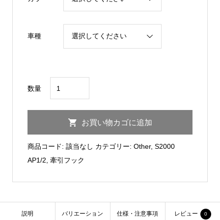
車種
S2000
数量
Front
Towing
お買い物カゴに追加
Hook
AP1
商品コード:
該当なし
カテゴリー:
Other
,
S2000
＃
AP1/2
,
牽引フック
130/AP2
個
説明
バリエーション
仕様・注意事項
レビュー
0