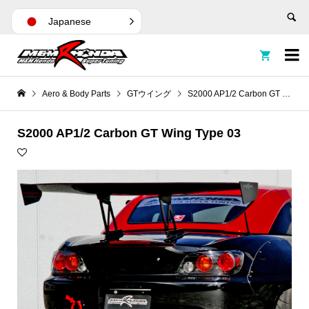
Japanese


Aero & Body Parts
GTウイング
S2000 AP1/2 Carbon GT Wing Type 03
S2000 AP1/2 Carbon GT Wing Type 03