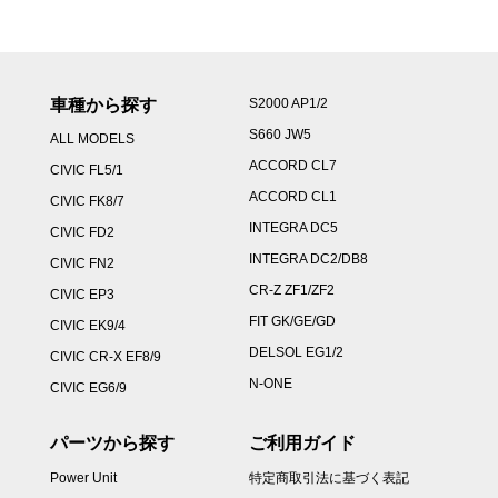
車種から探す
S2000 AP1/2
S660 JW5
ALL MODELS
ACCORD CL7
CIVIC FL5/1
ACCORD CL1
CIVIC FK8/7
INTEGRA DC5
CIVIC FD2
INTEGRA DC2/DB8
CIVIC FN2
CR-Z ZF1/ZF2
CIVIC EP3
FIT GK/GE/GD
CIVIC EK9/4
DELSOL EG1/2
CIVIC CR-X EF8/9
N-ONE
CIVIC EG6/9
パーツから探す
ご利用ガイド
Power Unit
特定商取引法に基づく表記