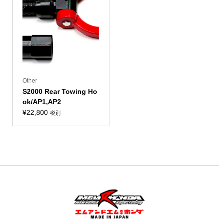
Other
S2000 Rear Towing Ho
ok/AP1,AP2
¥
22,800
税別