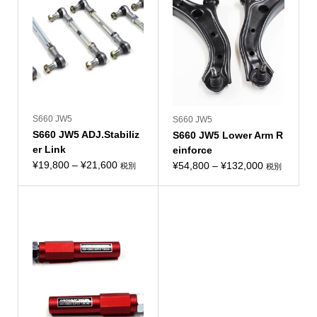
S660 JW5
S660 JW5
S660 JW5 ADJ.Stabiliz
S660 JW5 Lower Arm R
er Link
einforce
価
¥
19,800
–
¥
21,600
価
¥
54,800
–
¥
132,000
税別
税別
格
格
帯:
帯:
¥19,800
¥54,800
–
–
¥21,600
¥132,000