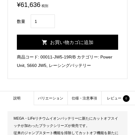
¥
61,636
税別
S660
数量
JW5
Lightweight
お買い物カゴに追加
Lithium-
Ion
商品コード:
00011-JW5-19R/B
カテゴリー:
Power
Battery/MEGA・
Unit
,
S660 JW5
,
レーシングバッテリー
LiFe
Black
Series
個
説明
バリエーション
仕様・注意事項
レビュー
0
MEGA・LiFeリチウムイオンバッテリーに新たにカットオフスイ
ッチが加わったブラックシリーズが発売です。
従来のジャンプスタート機能を排除してカットオフ機能を新たに