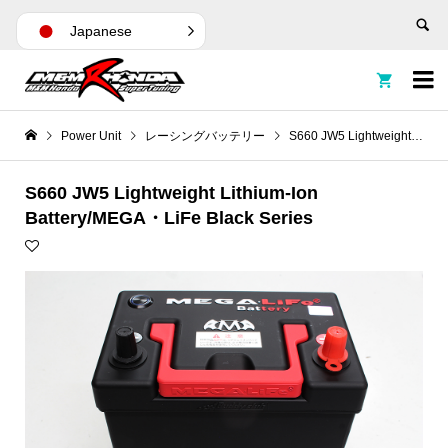
Japanese


Power Unit
レーシングバッテリー
S660 JW5 Lightweight Lithium-Ion Battery/MEGA・LiFe Black Series
S660 JW5 Lightweight Lithium-Ion
Battery/MEGA・LiFe Black Series