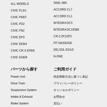
S660 JW5
ALL MODELS
ACCORD CL7
CIVIC FL5/1
ACCORD CL1
CIVIC FK8/7
INTEGRA DC5
CIVIC FD2
INTEGRA DC2/DB8
CIVIC FN2
CR-Z ZF1/ZF2
CIVIC EP3
FIT GK/GE/GD
CIVIC EK9/4
DELSOL EG1/2
CIVIC CR-X EF8/9
N-ONE
CIVIC EG6/9
パーツから探す
ご利用ガイド
Power Unit
特定商取引法に基づく表記
Drive Train
プライバシーポリシー
Suspension System
キャンセルポリシー
Intake & Exhaust
お問合せ
Brake System
支払い