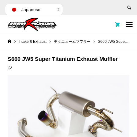
Japanese


Intake & Exhaust
チタニュームマフラー
S660 JW5 Super Titanium Exhaust Muffler
S660 JW5 Super Titanium Exhaust Muffler