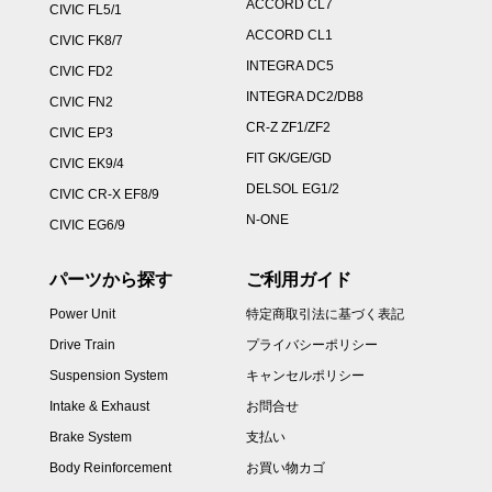
ACCORD CL7
CIVIC FL5/1
ACCORD CL1
CIVIC FK8/7
INTEGRA DC5
CIVIC FD2
INTEGRA DC2/DB8
CIVIC FN2
CR-Z ZF1/ZF2
CIVIC EP3
FIT GK/GE/GD
CIVIC EK9/4
DELSOL EG1/2
CIVIC CR-X EF8/9
N-ONE
CIVIC EG6/9
パーツから探す
ご利用ガイド
Power Unit
特定商取引法に基づく表記
Drive Train
プライバシーポリシー
Suspension System
キャンセルポリシー
Intake & Exhaust
お問合せ
Brake System
支払い
Body Reinforcement
お買い物カゴ