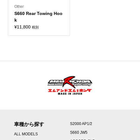
Other
S660 Rear Towing Hoo
k
¥
11,800
税別
車種から探す
S2000 AP1/2
S660 JW5
ALL MODELS