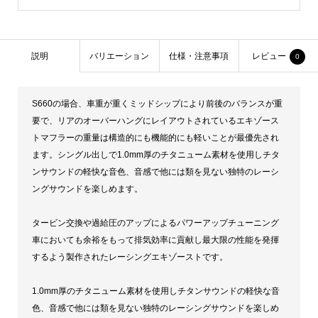
説明
バリエーション
仕様・注意事項
レビュー
0
S660の場合、車重が重くミッドシップにより前後のバランスが重
要で、リアのオーバーハングにレイアウトされているエキゾース
トマフラーの重量は構造的にも機能的にも軽いことが最優先され
ます。シングル出しで1.0mm厚のチタニューム素材を使用しチタ
ンサウンドの軽快な音色、音感で他には類を見ない独特のレーシ
ングサウンドを楽しめます。
タービン交換や過給圧のアップによるパワーアップチューニング
車においても余裕をもって排気効率に貢献し最大限の性能を発揮
するよう製作されたレーシングエキゾーストです。
1.0mm厚のチタニューム素材を使用しチタンサウンドの軽快な音
色、音感で他には類を見ない独特のレーシングサウンドを楽しめ