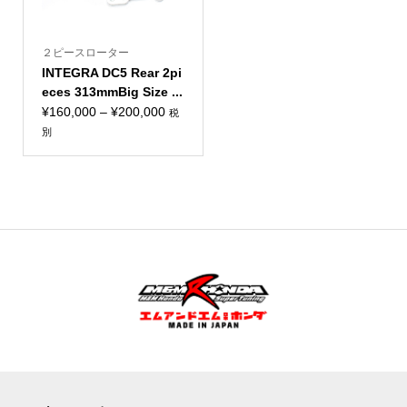
２ピースローター
INTEGRA DC5 Rear 2pi
eces 313mmBig Size ...
価
¥
160,000
–
¥
200,000
税
格
別
帯:
¥160,000
–
¥200,000