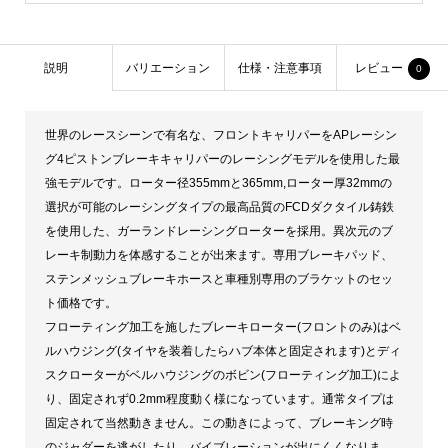
Racing
個
説明
バリエーション
仕様・注意事項
レビュー
0
世界のレースシーンで有名な、フロントキャリパーをAPレーシン
グ4ピストンブレーキキャリパーのレーシングモデルを使用した最
強モデルです。ローター径355mmと365mm,ローター厚32mmの
選択が可能のレーシングタイプの最高品質のFCDダクタイル鋳鉄
を使用した、ガーランドレーシングローターを採用。異次元のブ
レーキ制動力を体感することが出来ます。専用ブレーキパッド、
ステンメッシュブレーキホースと車種別専用のブラケットのセッ
ト価格です。
フローティング加工を施したブレーキローター(フロントのみ)はベ
ルハウジング(タイヤを装着したらハブ本体と固定されます)とディ
スクローターがベルハウジングのボビン(フローティング加工)によ
り、固定されず0.2mm程度動く様になっています。通常タイプは
固定されて当然動きません。この動きによって、ブレーキング時
のジャダーを逃がしたり、バイブレーションが出にくくなりま