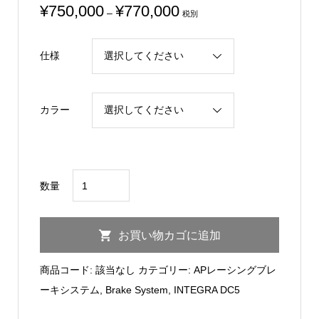
価
¥
750,000
¥
770,000
–
税別
格
帯:
仕様
¥750,000
–
¥770,000
カラー
CIVIC
数量
DC5
AP
お買い物カゴに追加
Racing
Brake
商品コード:
該当なし
カテゴリー:
APレーシングブレ
System
ーキシステム
,
Brake System
,
INTEGRA DC5
KIT/Type-
4POT