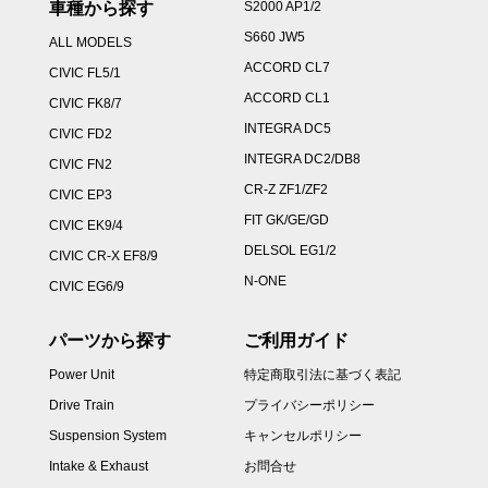
車種から探す
S2000 AP1/2
S660 JW5
ALL MODELS
ACCORD CL7
CIVIC FL5/1
ACCORD CL1
CIVIC FK8/7
INTEGRA DC5
CIVIC FD2
INTEGRA DC2/DB8
CIVIC FN2
CR-Z ZF1/ZF2
CIVIC EP3
FIT GK/GE/GD
CIVIC EK9/4
DELSOL EG1/2
CIVIC CR-X EF8/9
N-ONE
CIVIC EG6/9
パーツから探す
ご利用ガイド
Power Unit
特定商取引法に基づく表記
Drive Train
プライバシーポリシー
Suspension System
キャンセルポリシー
Intake & Exhaust
お問合せ