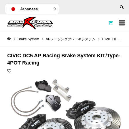
Japanese


Brake System
APレーシングブレーキシステム
CIVIC DC5 AP Racing Brake System KIT/Type-4POT Racing
CIVIC DC5 AP Racing Brake System KIT/Type-
4POT Racing