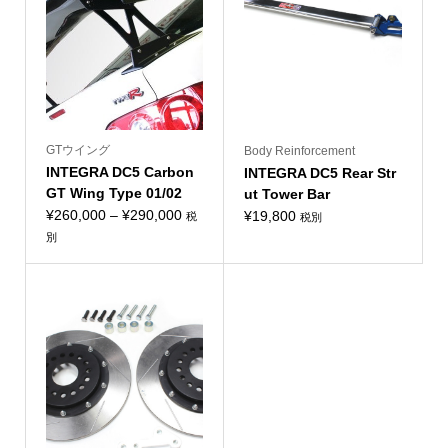
GTウイング
Body Reinforcement
INTEGRA DC5 Carbon
INTEGRA DC5 Rear Str
GT Wing Type 01/02
ut Tower Bar
価
¥
260,000
–
¥
290,000
¥
19,800
税
税別
格
別
帯:
¥260,000
–
¥290,000