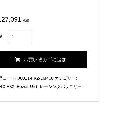
127,091
税別
CIVIC
量
FK2
Lightweight
Lithium-
お買い物カゴに追加
Ion
Battery/Lead
品コード:
00011-FK2-LM400
カテゴリー:
Max
VIC FK2
,
Power Unit
,
レーシングバッテリー
個