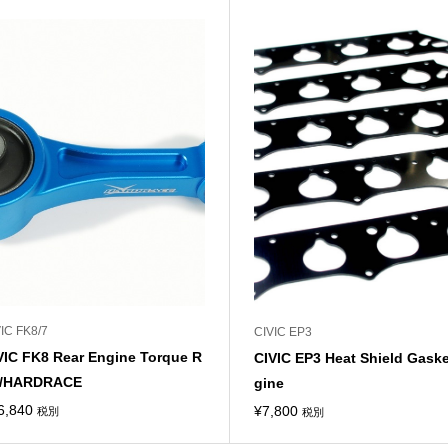
IC FK8/7
CIVIC EP3
VIC FK8 Rear Engine Torque R
CIVIC EP3 Heat Shield Gask
/HARDRACE
gine
6,840
¥
7,800
税別
税別