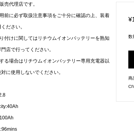
規販売代理店です。
使用前に必ず取扱注意事項をご十分に確認の上、装着
¥
用ください。
数
取り付けに関してはリチウムイオンバッテリーを熟知
専門店で行ってください。
電する場合はリチウムイオンバッテリー専用充電器以
絶対に使用しないでください。
商
CI
2.8
ity:40Ah
:100Ah
:96mins