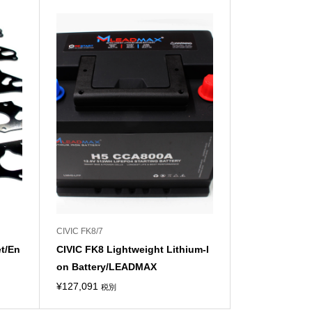
CIVIC FK8/7
et/En
CIVIC FK8 Lightweight Lithium-I
on Battery/LEADMAX
¥
127,091
税別