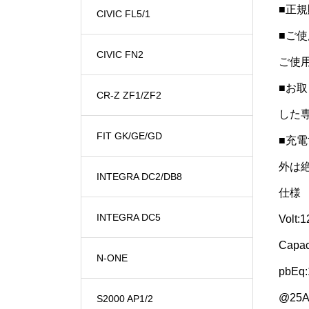
■正
CIVIC FL5/1
■ご
CIVIC FN2
ご使
■お
CR-Z ZF1/ZF2
した
FIT GK/GE/GD
■充
外は
INTEGRA DC2/DB8
仕様
INTEGRA DC5
Volt:1
Capac
N-ONE
pbEq
@25A
S2000 AP1/2